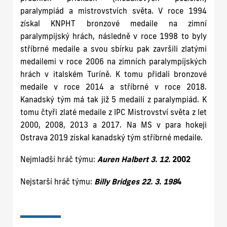
paralympiád a mistrovstvích světa. V roce 1994
získal KNPHT bronzové medaile na zimní
paralympijský hrách, následně v roce 1998 to byly
stříbrné medaile a svou sbírku pak završili zlatými
medailemi v roce 2006 na zimních paralympíjských
hrách v italském Turíně. K tomu přidali bronzové
medaile v roce 2014 a stříbrné v roce 2018.
Kanadský tým má tak již 5 medailí z paralympiád. K
tomu čtyři zlaté medaile z IPC Mistrovství světa z let
2000, 2008, 2013 a 2017. Na MS v para hokeji
Ostrava 2019 získal kanadský tým stříbrné medaile.
Nejmladší hráč týmu:
Auren Halbert 3. 12.
2002
Nejstarší hráč týmu:
Billy Bridges 22. 3. 198
4