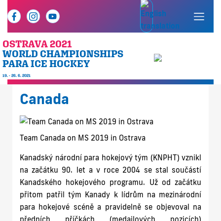
OSTRAVA 2021
WORLD CHAMPIONSHIPS
PARA ICE HOCKEY
19. - 26. 6. 2021
Canada
Team Canada on MS 2019 in Ostrava
Kanadský národní para hokejový tým (KNPHT) vznikl
na začátku 90. let a v roce 2004 se stal součástí
Kanadského hokejového programu. Už od začátku
přitom patřil tým Kanady k lídrům na mezinárodní
para hokejové scéně a pravidelně se objevoval na
předních příčkách (medailových pozicích)