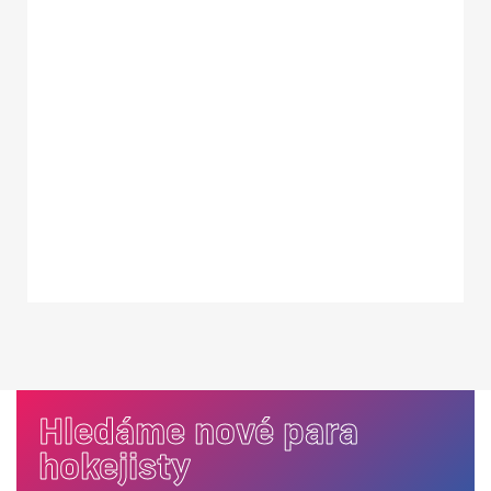
Hledáme nové para
hokejisty