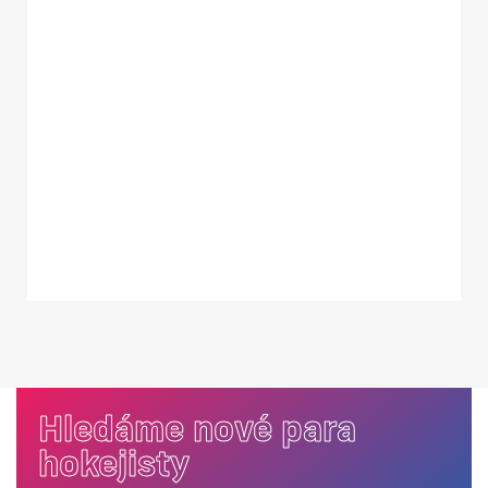
Hledáme nové para
hokejisty